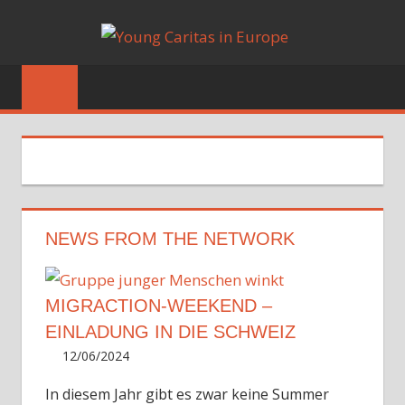
Zum
YOUN
Inhalt
Blog
springen
CARIT
IN
EUROP
NEWS FROM THE NETWORK
MIGRACTION-WEEKEND –
EINLADUNG IN DIE SCHWEIZ
12/06/2024
Irene
In diesem Jahr gibt es zwar keine Summer